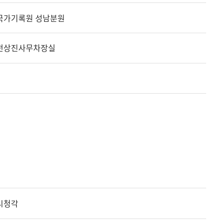
국가기록원 성남분원
전상진사무차장실
시청각