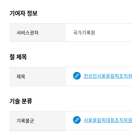
실물
표현형태
기여자 정보
시각
정보를
식별체계
서비스권자
국가기록원
제공
기여자
정보를
제공하는
테이블
철 제목
정보에
따라
해당
전상진서울올림픽조직위원
제목
기여자
기록물
타입과
건의
이름이
철
제공됨
제목를
기술 분류
<
보여주는
표
기술
서울올림픽대회조직위
기록물군
분류
관련