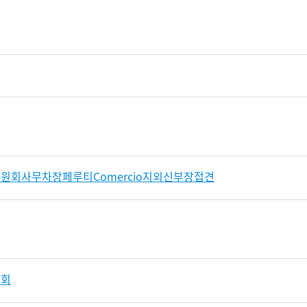
회사무차장페루티Comercio지외신부장접견
원회