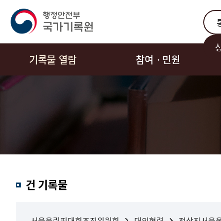
통합
기록물 열람
참여ㆍ민원
결과내
건 기록물
검색
서울올림픽대회조직위원회
대외협력
전상진서울올