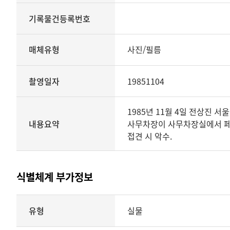
기록물건등록번호
매체유형
사진/필름
촬영일자
19851104
1985년 11월 4일 전상진 
내용요약
사무차장이 사무차장실에서 페루
접견 시 악수.
식별체계 부가정보
식별체계
유형
실물
부가정보의
유형