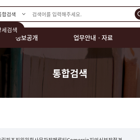
검색
상세검색
정보공개
업무안내ㆍ자료
통합검색
림픽조직위원회사무차장페루티Comercio지외신부장접견