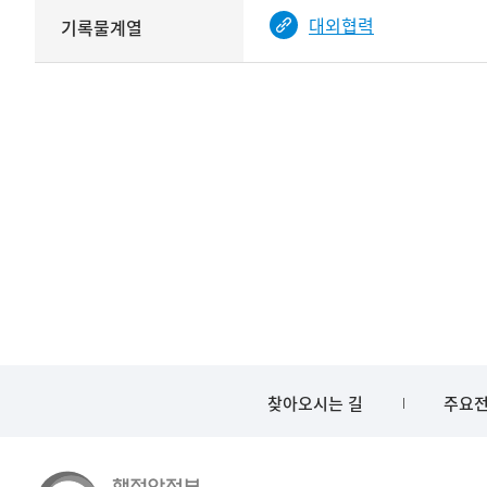
정보를
대외협력
기록물계열
보여주는
표
찾아오시는 길
주요전