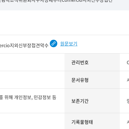
원문보기
ercio지외신부장접견악수
관리번호
문서유형
보존기간
기록물형태