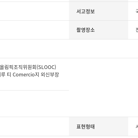
서고정보
촬영장소
서울올림픽조직위원회(SLOOC)
 티 Comercio지 외신부장
표현형태