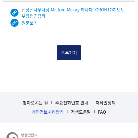
물
전상진사무차장 Mr.Tom Mckay 캐나다TORONTO지보도
건
부장접견담화
목
원문보기
록
-
건-
열
목록가기
번
호,
건
제
목
을
보
여
찾아오시는 길
주요전화번호 안내
저작권정책
주
개인정보처리방침
검색도움말
FAQ
는
표
입
니