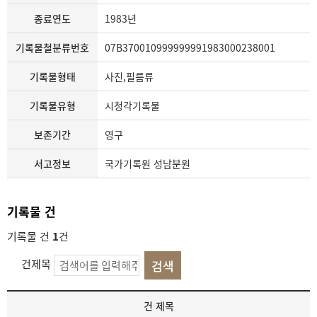
종료연도
1983년
기록물철분류번호
07B370010999999991983000238001
기록물형태
사진,필름류
기록물유형
시청각기록물
보존기간
영구
서고정보
국가기록원 성남분원
기록물 건
기록물 건
1
건
건제목
기
건 제목
록