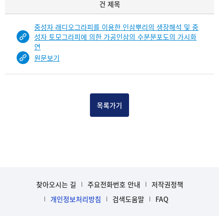
건 제목
록
물
중성자 래디오그라피를 이용한 인삼뿌리의 생장해석 및 중
건
성자 토모그라피에 의한 가공인삼의 수분분포도의 가시화
목
연
록
원문보기
-
건-
열
번
목록가기
호,
건
제
목
을
보
여
주
찾아오시는 길
주요전화번호 안내
저작권정책
는
개인정보처리방침
검색도움말
FAQ
표
입