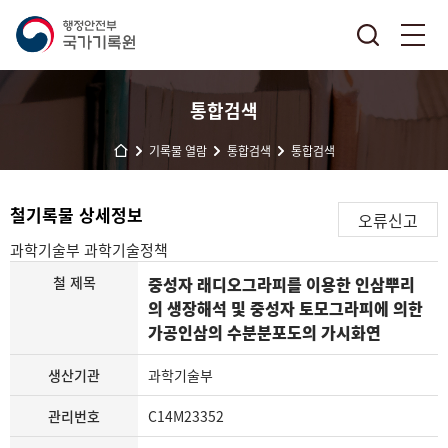
통합검색
기록물 열람
통합검색
통합검색
철기록물 상세정보
오류신고
과학기술부
과학기술정책
철 제목
중성자 래디오그라피를 이용한 인삼뿌리
의 생장해석 및 중성자 토모그라피에 의한
가공인삼의 수분분포도의 가시화연
생산기관
과학기술부
관리번호
C14M23352