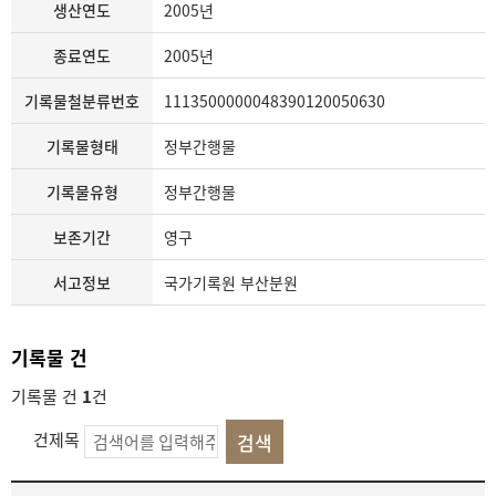
생산연도
2005년
종료연도
2005년
기록물철분류번호
1113500000048390120050630
기록물형태
정부간행물
기록물유형
정부간행물
보존기간
영구
서고정보
국가기록원 부산분원
기록물 건
기록물 건
1
건
건제목
기