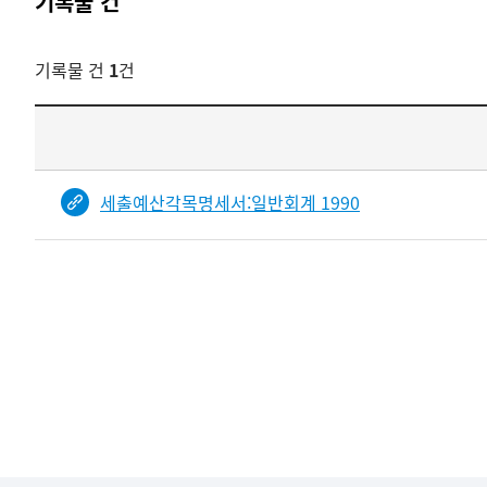
기록물 건
기록물 건
1
건
기록물
건
목록
-
세출예산각목명세서:일반회계 1990
건-
열번호,
건
제목을
보여주는
표입니다.
bindDetail
부분공개도이제보임