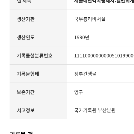
철 제목
세출예산각목명세서:일반회계 
철의
생산기관
관리번호
생산기관
국무총리비서실
생산년도
종료년도
생산연도
1990년
기록물철분류번호
기록물형태
기록물유형
기록물철분류번호
1111000000000051019900
보존기간
서고정보를
기록물형태
정부간행물
보여
주는
표
보존기간
영구
기록물
철
-
서고정보
국가기록원 부산분원
세출예산각목명세서:
일반회계
1990