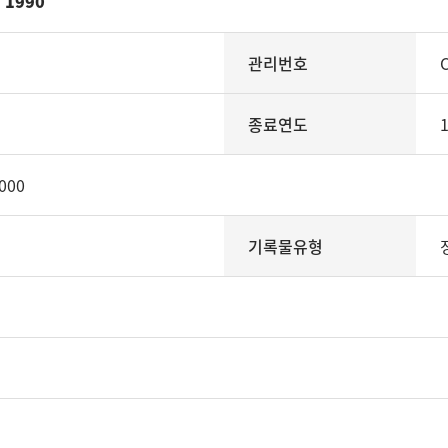
1990
관리번호
종료연도
000
기록물유형