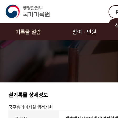
통합
기록물 열람
참여ㆍ민원
철기록물 상세정보
국무총리비서실
행정지원
기록물