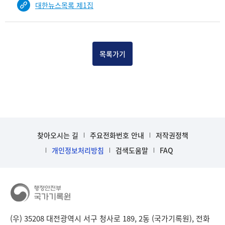
대한뉴스목록 제1집
건
목
록
-
건-
목록가기
열
번
호,
건
제
목
을
찾아오시는 길
주요전화번호 안내
저작권정책
보
개인정보처리방침
검색도움말
FAQ
여
주
는
표
입
니
다.
(우) 35208 대전광역시 서구 청사로 189, 2동 (국가기록원), 전화