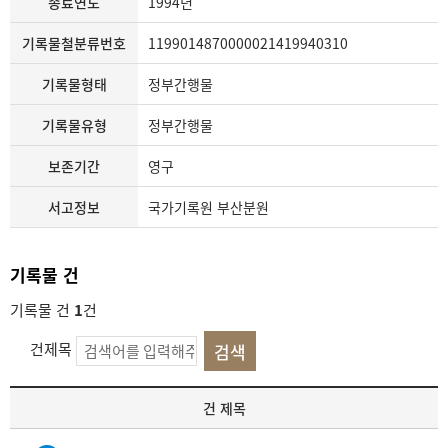
종료연도
1994년
기록물철분류번호
1199014870000021419940310
기록물형태
정부간행물
기록물유형
정부간행물
보존기간
영구
서고정보
국가기록원 부산분원
기록물 건
기록물 건
1
건
건제목
기
건 제목
록
물