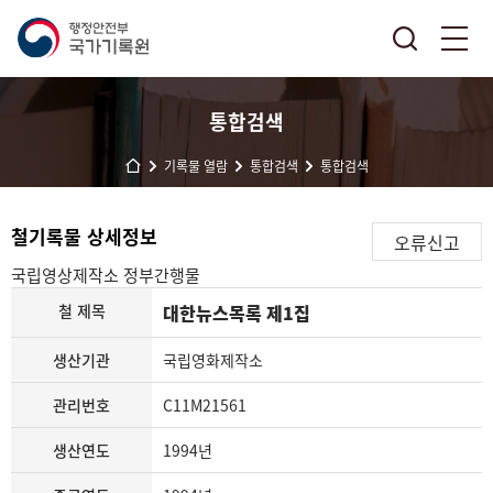
통합검색
기록물 열람
통합검색
통합검색
철기록물 상세정보
오류신고
국립영상제작소
정부간행물
철 제목
대한뉴스목록 제1집
생산기관
국립영화제작소
관리번호
C11M21561
생산연도
1994년