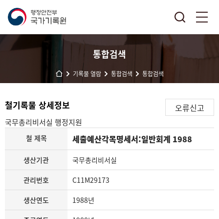
통합검색
기록물 열람
통합검색
통합검색
철기록물 상세정보
오류신고
국무총리비서실
행정지원
철 제목
세출예산각목명세서:일반회계 1988
생산기관
국무총리비서실
관리번호
C11M29173
생산연도
1988년