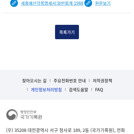
세출예산각목명세서:일반회계 1988
원문보기
건
목
록
-
건-
목록가기
열
번
호,
건
제
목
을
찾아오시는 길
주요전화번호 안내
저작권정책
보
개인정보처리방침
검색도움말
FAQ
여
주
는
표
입
니
다.
(우) 35208 대전광역시 서구 청사로 189, 2동 (국가기록원), 전화