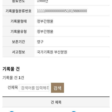
종료연도
1988년
기록물철분류번호
1111000000000051019880000
기록물형태
정부간행물
기록물유형
정부간행물
보존기간
영구
서고정보
국가기록원 부산분원
기록물 건
기록물 건
1
건
건제목
기
건 제목
록
물