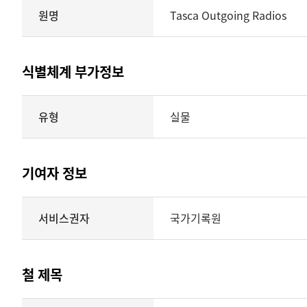
원명
Tasca Outgoing Radios
식별체계 부가정보
식별체계
유형
실물
부가정보의
유형
실물
표현형태
기여자 정보
시각
정보를
식별체계
서비스권자
국가기록원
제공
기여자
정보를
제공하는
테이블
철 제목
정보에
따라