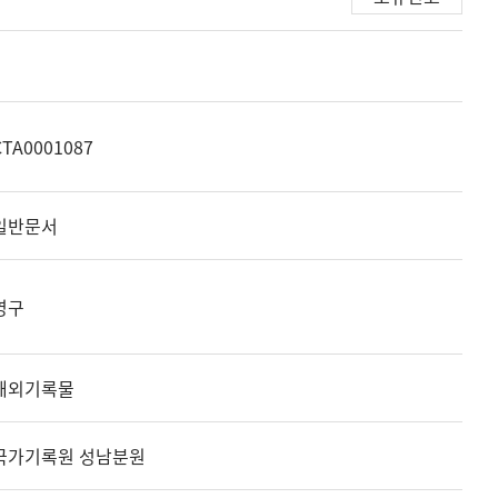
CTA0001087
일반문서
영구
해외기록물
국가기록원 성남분원