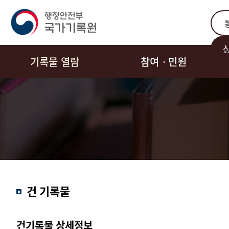
통합
기록물 열람
참여ㆍ민원
결과내
건 기록물
검색
건기록물 상세정보