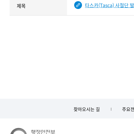
해당
타스카(Tasca) 사절단 
제목
기여자
기록물
타입과
건의
이름이
철
제공됨
제목를
<
보여주는
표
찾아오시는 길
주요전