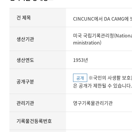
상세정보
건 제목
CINCUNC에서 DA CAMG에 
미국 국립기록관리청(National A
생산기관
ministration)
생산연도
1953년
※국민의 사생활 보호를 위해 개인정보, 민감정보 등
공개
공개구분
은 공개가 제한될 수 있습니다.
관리기관
영구기록물관리기관
기록물건등록번호