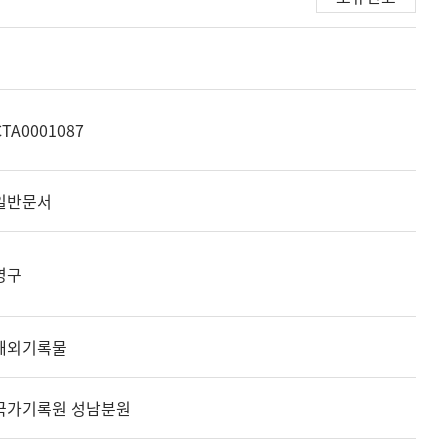
CTA0001087
일반문서
영구
해외기록물
국가기록원 성남분원