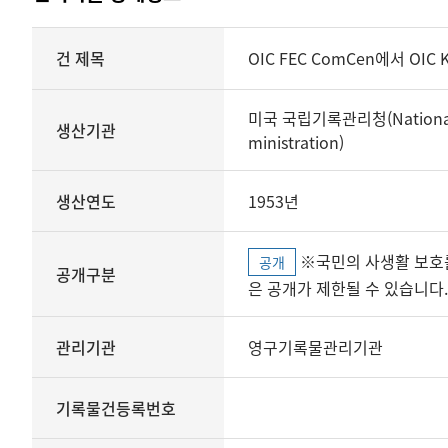
상세정보
건 제목
OIC FEC ComCen에서 OIC 
미국 국립기록관리청(National A
생산기관
ministration)
생산연도
1953년
※국민의 사생활 보호를 위해 개인정보, 민감정보 등
공개
공개구분
은 공개가 제한될 수 있습니다.
관리기관
영구기록물관리기관
기록물건등록번호