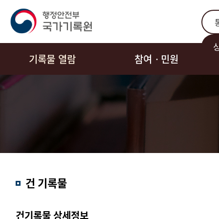
통합
기록물 열람
참여ㆍ민원
결과내
건 기록물
검색
건기록물 상세정보