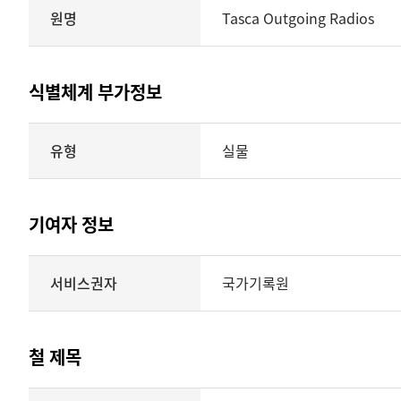
원명
Tasca Outgoing Radios
식별체계 부가정보
식별체계
유형
실물
부가정보의
유형
실물
표현형태
기여자 정보
시각
정보를
식별체계
서비스권자
국가기록원
제공
기여자
정보를
제공하는
테이블
철 제목
정보에
따라
해당