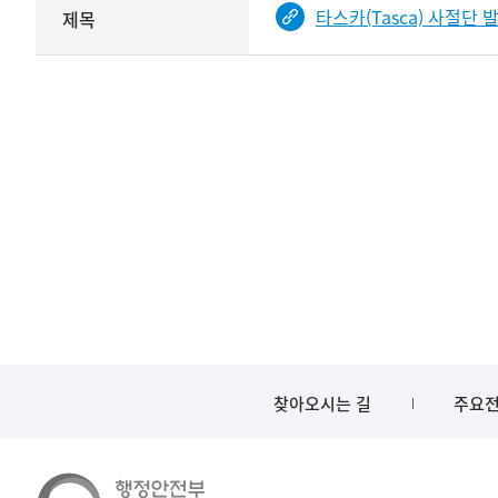
타스카(Tasca) 사절단 
제목
기여자
기록물
타입과
건의
이름이
철
제공됨
제목를
<
보여주는
표
찾아오시는 길
주요전