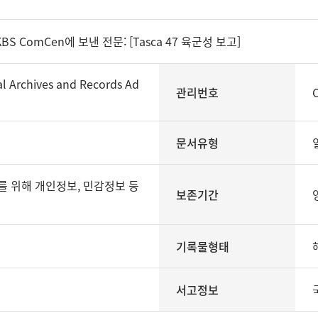
KBS ComCen에 보낸 전문: [Tasca 47 육군성 보고]
rchives and Records Ad
관리번호
문서유형
보존기간
기록물형태
서고정보