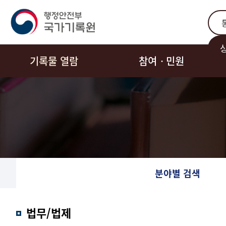
통합
기록물 열람
참여ㆍ민원
분야별 검색
법무/법제