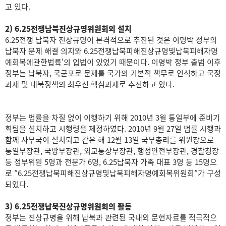
고 있다.
2) 6.25전쟁납북진상규명위원회의 설치
6.25전쟁 납북자 진상규명이 본격적으로 추진된 것은 이명박 정부의
납북자 문제 해결 의지와 6.25전쟁납북피해진상규명및납북피해자명
예회복에관한법륙‘의 입법이 있었기 때문이다. 이명박 정부 출범 이후
정부는 납북자, 국군포로 문제를 국가의 기본적 책무로 인식하고 국정
과제 및 대북정책의 최우선 핵심과제로 추진하고 있다.
정부는 법률을 차질 없이 이행하기 위해 2010년 3월 통일부에 준비기
획팀을 설치하고 시행령을 제정하였다. 2010년 9월 27일 법률 시행과
함께 사무국이 설치되고 같은 해 12월 13일 국무총리를 위원장으로
통일부장관, 국방부장관, 외교통상부장관, 행정안전부장관, 경찰청장
등 정부위원 5명과 전문가 6명, 6.25납북자 가족 대표 3명 등 15명으
로 ″6.25전쟁납북피해진상규명및납북피해자명예회복위원회″가 구성
되었다.
3) 6.25전쟁납북진상규명위원회의 활동
정부는 진상규명을 위해 납북과 관련된 국내외 문헌자료를 적극적으