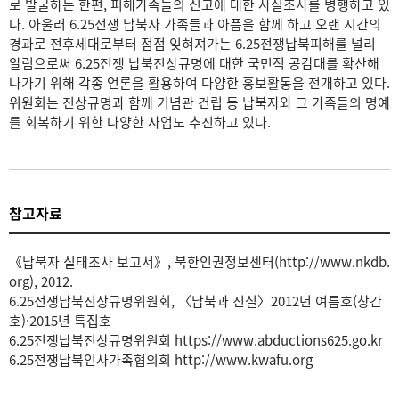
로 발굴하는 한편, 피해가족들의 신고에 대한 사실조사를 병행하고 있
다. 아울러 6.25전쟁 납북자 가족들과 아픔을 함께 하고 오랜 시간의
경과로 전후세대로부터 점점 잊혀져가는 6.25전쟁납북피해를 널리
알림으로써 6.25전쟁 납북진상규명에 대한 국민적 공감대를 확산해
나가기 위해 각종 언론을 활용하여 다양한 홍보활동을 전개하고 있다.
위원회는 진상규명과 함께 기념관 건립 등 납북자와 그 가족들의 명예
를 회복하기 위한 다양한 사업도 추진하고 있다.
참고자료
《납북자 실태조사 보고서》, 북한인권정보센터(http://www.nkdb.
org), 2012.
6.25전쟁납북진상규명위원회, 〈납북과 진실〉2012년 여름호(창간
호)·2015년 특집호
6.25전쟁납북진상규명위원회 https://www.abductions625.go.kr
6.25전쟁납북인사가족협의회 http://www.kwafu.org