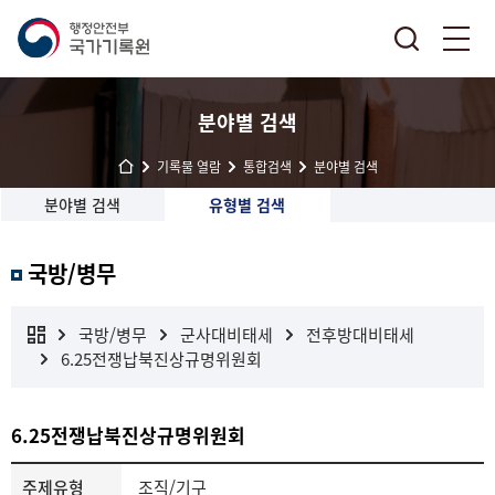
분야별 검색
기록물 열람
통합검색
분야별 검색
분야별 검색
유형별 검색
국방/병무
국방/병무
군사대비태세
전후방대비태세
6.25전쟁납북진상규명위원회
6.25전쟁납북진상규명위원회
주제유형
조직/기구