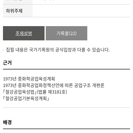
하위주제
주제설명
기록물(22)
집필 내용은 국가기록원의 공식입장과 다를 수 있습니다.
근거
1973년 중화학공업육성계획
1973년 중화학공업화정책선언에 따른 공업구조 개편론
｢철강공업육성법｣(법률 제3181호)
｢철강공업기본육성계획｣
배경