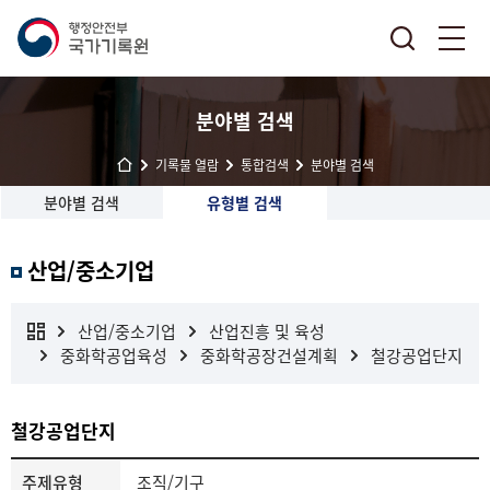
분야별 검색
기록물 열람
통합검색
분야별 검색
분야별 검색
유형별 검색
산업/중소기업
산업/중소기업
산업진흥 및 육성
중화학공업육성
중화학공장건설계획
철강공업단지
철강공업단지
주제유형
조직/기구