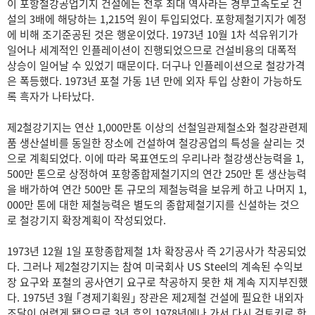
이 포항철강공업기지 건설에는 전후 최대 역사라는 경부고속도로 건
설의 3배에 해당하는 1,215억 원이 투입되었다. 포항제철기지가 예정
에 비해 조기준공된 것은 행운이었다. 1973년 10월 1차 석유위기가
일어나 세계적인 인플레이션이 진행되었으므로 건설비용의 대폭적
상승이 일어날 수 있었기 때문이다. 더구나 인플레이션으로 철강가격
은 폭등했다. 1973년 포철 가동 1년 만에 외자 투입 상환이 가능하도
록 흑자가 나타났다.
제2철강기지는 연산 1,000만톤 이상의 선철일관제철소와 철강관련제
품 생산설비를 동일한 장소에 건설하여 철강공업의 특성을 살리는 것
으로 계획되었다. 이에 따라 목표연도의 우리나라 철강생산능력을 1,
500만 톤으로 상정하여 포항종합제철기지의 연간 250만 톤 생산능력
을 배가하여 연간 500만 톤 규모의 제철능력을 보유케 하고 나머지 1,
000만 톤에 대한 제철능력은 별도의 종합제철기지를 신설하는 것으
로 철강기지 확장계획이 작성되었다.
1973년 12월 1일 포항종합제철 1차 확장공사 즉 2기공사가 착공되었
다. 그러나 제2철강기지는 참여 미국회사 US Steel의 계속된 수익보
장 요구와 포철의 공사연기 요구로 착공하지 못한 채 계속 지지부진했
다. 1975년 3월 ｢경제기획원｣ 장관은 제2제철 건설에 필요한 내외자
조달이 어렵게 됐으므로 3년 후인 1978년에나 가서 다시 검토키로 한