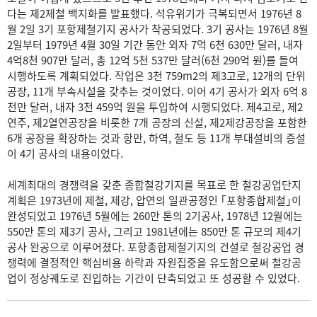
다는 제2제철 백지화를 발표했다. 석유위기가 극복되면서 1976년 8
월 2일 3기 포항제철기지 공사가 착공되었다. 3기 공사는 1976년 8월
2일부터 1979년 4월 30일 기간 동안 외자 7억 6천 630만 달러, 내자
4억8천 907만 달러, 총 12억 5천 537만 달러(6천 290억 원)를 들여
시행하도록 계획되었다. 작업은 3천 759m2의 제3고로, 12개의 단위
공장, 11개 부속시설을 갖추는 것이었다. 이어 4기 공사가 외자 6억 8
천만 달러, 내자 3천 459억 원을 투입하여 시행되었다. 제4고로, 제2
연주, 제2열연공장을 비롯한 7개 공장의 신설, 제2제강공장을 포함한
6개 공장을 확장하는 것과 항만, 하역, 철도 등 11개 부대설비의 증설
이 4기 공사의 내용이었다.
세계최대의 경쟁력을 갖춘 종합철강기지를 목표로 한 철강공업단지
계획은 1973년에 제철, 제강, 압연의 일관공정인 ｢포항종합제철｣이
완성되었고 1976년 5월에는 260만 톤의 2기공사, 1978년 12월에는
550만 톤의 제3기 공사, 그리고 1981년에는 850만 톤 규모의 제4기
공사 완공으로 이루어졌다. 포항종합제철기지의 건설로 철강공업 경
쟁력에 결정적인 핵심비용 하락과 자원집중을 유도함으로써 철강공
업이 정상궤도로 진입하는 기간이 단축되었고 또 성공할 수 있었다.