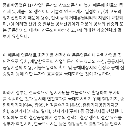
중화학공업은 (1) 산업부문간의 상호의존성이 높기 때문에 원료의 중
간재 및 제품간의 생산이나 기술적 연관관계가 밀접하고, (2) 고도의
장치산업이기 때문에 용수, 전력 등의 거대유틸리티의 지원이 요청되
며, (3) 이러한 산업 중 일부는 공해산업이기 때문에 공해의 집중화 또
는 공동방지의 대책이 강구되어야만 하고, (4) 막대한 기술인력의 확
보가 요청된다.
이 때문에 업종별로 최적지를 선정하여 동종업종이나 관련산업을 집
단적으로 유치, 개발함으로써 산업부문간 연관효과의 조성, 공동지원,
공동시설의 이용, 기능노동력의 확보 및 공해대상지의 한정과 공해 집
중방지 등에 의한 투자의 효율성을 극대화하는 것이 가능하다.
따라서 정부는 전국적으로 입지자원을 효율적으로 활용하여 투자비
를 절감하는 것과 동시에 연관효과를 극대화시키기 위해 철강기지, 종
합화학기지(여수, 광양), 비철금속기지(온산), 종합기계공업기지(창
원), 조선기지(거제도 일대), 전자기지(구미) 등 공업단지를 건설했다.
이외에도 특히 철강공업에서 정부의 정책은 철강 생산비절감 요소를
정부가 촉진시켜, 한국으로서는 늦은 철강공업의 출발과정을 단축시