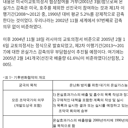
내용은 미국이교토의정서 협상참여를 거부(2001년 3월)함으로써 온
실가스 감축은 미국, 호주를 제외한 선진국이 참여하는 것과 제1차 이
행기간(2008～2012) 중, 1990년 대비 평균 5.2%를 강제적으로 감축
한다는 것이었다. 우리나라는 2002년 11월 세계에서 97번째로 감축
의무 없이 비준하였다.
이후 2004년 11월 18일 러시아의 교토의정서 비준으로 2005년 2월 1
6일 교토의정서는 정식으로 발효되었고, 제2차 이행기간(2013～201
7)에 대한 온실가스 감축의무 부담협상이 추진될 예정이다. 여기에는
2005년 2월 141개국(선진국 배출량 61.6%)이 비준하였다(산림청, 2
005).
<표 1> 기후변화협약의 개요
궁극의 목적
온난화 방지를 위한 대기의 온실가스
1) 온실효과가스의 배출 및 흡수의 목록 작성과 
모든 조약국가의 의무
2) 구체적인 대책을 포함한 계획의 작성 및 실시
(개발도상국 포함)
3) 목록과 실시한 결과 또는 실시를 예정하고 있
조약국 회의에 송부
온실효과가스의 배출량을 2000년까지에 1990년
을 목적으로 함