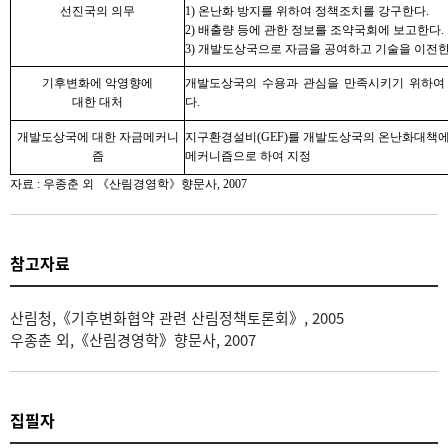
선진국의 의무
1) 온난화 방지를 위하여 정책조치를 강구한다.
2) 배출량 등에 관한 정보를 조약국회에 보고한다.
3) 개발도상국으로 자금을 공여하고 기술을 이전한
기후변화에 악영향에
개발도상국의 수용과 관심을 만족시키기 위하여
대한 대처
다.
개발도상국에 대한 자금메커니
지구환경설비(GEF)를 개발도상국의 온난화대책에
즘
메커니즘으로 하여 지정
자료 : 우종춘 외 《산림경영학》향문사, 2007
참고자료
산림청,《기후변화협약 관련 산림정책토론회》, 2005
우종춘 외,《산림경영학》향문사, 2007
집필자