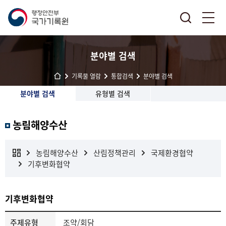
분야별 검색
기록물 열람
통합검색
분야별 검색
분야별 검색
유형별 검색
농림해양수산
농림해양수산
산림정책관리
국제환경협약
기후변화협약
기후변화협약
주제유형
조약/회담