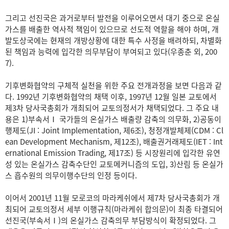
그리고 선진국은 과거로부터 발전을 이루어오면서 대기 중으로 온실
가스를 배출한 역사적 책임이 있으므로 선도적 역할을 해야 하며, 개
발도상국에는 현재의 개방상황에 대한 특수 사정을 배려하되, 차별화
된 책임과 능력에 입각한 의무부담이 부여되고 있다(우종춘 외, 200
7).
기후변화협약의 구체적 실천을 위한 주요 전개과정을 보면 다음과 같
다. 1992년 기후변화협약의 채택 이후, 1997년 12월 일본 교토에서
제3차 당사국총회가 개최되어 교토의정서가 채택되었다. 그 주요 내
용은 1)부속서Ⅰ 국가들의 온실가스 배출량 감축의 의무화, 2)공동이
행제도(JI : Joint Implementation, 제6조), 청정개발체제(CDM : Cl
ean Development Mechanism, 제12조), 배출권거래제도(IET : Int
ernational Emission Trading, 제17조) 등 시장원리에 입각한 유연
성 있는 온실가스 감축수단인 교토메커니즘의 도입, 3)산림 등 온실가
스 흡수원의 의무이행수단의 인정 등이다.
이어서 2001년 11월 모로코의 마라케쉬에서 제7차 당사국총회가 개
최되어 교토의정서 세부 이행규칙(마라케쉬 합의문)이 최종 타결되어
선진국(부속서Ⅰ)의 온실가스 감축의무 부담방식이 확정되었다. 그