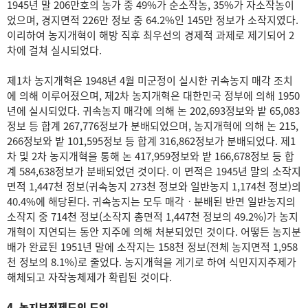
1945년 말 206만호의 농가 중 49%가 순소작농, 35%가 자소작농이
었으며, 경지면적 226만 정보 중 64.2%인 145만 정보가 소작지였다.
이리하여 농지개혁이 해방 직후 최우선의 경제적 과제로 제기되어 2
차에 걸쳐 실시되었다.
제1차 농지개혁은 1948년 4월 미군정이 실시한 귀속농지 매각 조치
에 의해 이루어졌으며, 제2차 농지개혁은 대한민국 정부에 의해 1950
년에 실시되었다. 귀속농지 매각에 의해 논 202,693정보와 밭 65,083
정보 등 합계 267,776정보가 분배되었으며, 농지개혁에 의해 논 215,
266정보와 밭 101,595정보 등 합계 316,862정보가 분배되었다. 제1
차 및 2차 농지개혁을 통해 논 417,959정보와 밭 166,678정보 등 합
계 584,638정보가 분배되었던 것이다. 이 면적은 1945년 말의 소작지
면적 1,447천 정보(귀속농지 273천 정보와 일반농지 1,174천 정보)의
40.4%에 해당된다. 귀속농지는 모두 매각ㆍ분배된 반면 일반농지의
소작지 중 714천 정보(소작지 총면적 1,447천 정보의 49.2%)가 농지
개혁이 지연되는 동안 지주에 의해 처분되었던 것이다. 어떻든 농지분
배가 완료된 1951년 말에 소작지는 158천 정보(전체 농지면적 1,958
천 정보의 8.1%)로 줄었다. 농지개혁을 계기로 하여 식민지지주제가
해체되고 자작농체제가 확립된 것이다.
4. 농지보전제도의 도입