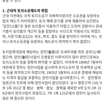
분할 수 있다.
1. 근대적 토지소유제도의 확립
근대 이전에도 사적 토지소유가 지배적이었지만 소유권을 보장하는
법과 제도가 미비하였다. 토지 매매 문기를 관에 제출하여 승인받는
‘입안(立案)’은 일반 농민들이 이용하기 어렵고 오히려 궁방이나 권세
가들이 농민들의 개간지 등을 침탈하는 수단으로 악용되기도 하였으
며, 사문기(私文記)는 위조, 변조, 절도 등을 방지하기 어려워 어느 것
이나 토지소유권을 보증하는 제도로서 취약하기 짝이 없었다.
토지등록대장에 해당하는 양안(量案)은 조세부과를 위한 공부(公簿)
였으며, 양전(量田)사업이 오랫동안 이루어지지 않아 양안으로써는
토지소유자 등을 정확히 파악할 수 없었다. 이리하여 1898년 7월부터
대한제국 정부는 양전사업을 실시하여 토지소유자 및 지세액과 납세
자 등을 파악하고자 하였으며, 1902년 3월부터 소유권 증명에 해당되
는 지계의 발급을 포함하는 양전사업을 실시하였으나, 러ㆍ일전쟁과
일본군의 진주에 의해 양전사업이 중단되었다. 당시 행정구역 13도 9
부 1목 331군 중 평남ㆍ평북ㆍ함남ㆍ함북을 제외한 9개 도의 2부 21
6군에서 양전사업이 완료되고, 7부 1목 115군에서 양전이 실시되지
않은 채 중단된 것이다.