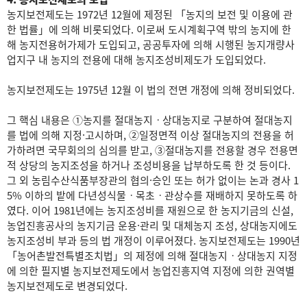
농지보전제도는 1972년 12월에 제정된 「농지의 보전 및 이용에 관
한 법률」에 의해 비롯되었다. 이로써 도시계획구역 밖의 농지에 한
해 농지전용허가제가 도입되고, 공공투자에 의해 시행된 농지개량사
업지구 내 농지의 전용에 대해 농지조성비제도가 도입되었다.
농지보전제도는 1975년 12월 이 법의 전면 개정에 의해 정비되었다.
그 핵심 내용은 ①농지를 절대농지ㆍ상대농지로 구분하여 절대농지
를 법에 의해 지정·고시하며, ②일정면적 이상 절대농지의 전용을 허
가하려면 국무회의의 심의를 받고, ③절대농지를 전용할 경우 전용면
적 상당의 농지조성을 하거나 조성비용을 납부하도록 한 것 등이다.
그 외 농림수산식품부장관의 협의·승인 또는 허가 없이는 논과 경사 1
5% 이하의 밭에 다년성식물ㆍ목초ㆍ관상수를 재배하지 못하도록 하
였다. 이어 1981년에는 농지조성비를 재원으로 한 농지기금의 신설,
농업진흥공사의 농지기금 운용·관리 및 대체농지 조성, 상대농지에도
농지조성비 부과 등의 법 개정이 이루어졌다. 농지보전제도는 1990년
「농어촌발전특별조치법」의 제정에 의해 절대농지ㆍ상대농지 지정
에 의한 필지별 농지보전제도에서 농업진흥지역 지정에 의한 권역별
농지보전제도로 변경되었다.