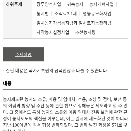
하위주제
광무양전사업
귀속농지
농지개혁사업
농지법
소작료3.1제
영농규모화사업
임시농지가격통지령과 임시토지등관리령
자작농지설정사업
조선농지령
주제설명
집필 내용은 국가기록원의 공식입장과 다를 수 있습니다.
내용
농지제도란 농지의 소유, 이용 및 임대차, 전용, 조성 및 정비, 보전 등
의 이념과 방향 및 수단 등에 관한 법으로 정해놓은 제도라고 할 수 있
다. 그 중에서도 특히 농지의 소유와 이용·임대차·전용·보전에 관한 규
정이 농지제도의 핵심을 이루는데, 이는 일시에 제도화된 것이 아니라
지난 100여년에 걸쳐 형성·변화되었다. 그 변화·발전 과정을 5기로 구