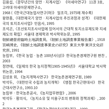
김용섭,〈광무년간의 양전ㆍ지계사업〉 《아세아연구》 11권 3호,
고려대 아세아문제연구소,
1968 (《한국근대농업사연구(하)》 일조각, 1975에 재수록)
왕현종,〈대한제국기 양전ㆍ지계사업의 추진과정과 성격〉《대한제
국의 토지조사사업》민음사, 1995
조석곤,〈조선토지조사사업에 있어서의 근대적 토지소유제도와 지세
제도의 확립〉서울대 경제학과 박사학위논문, 1995
朝鮮總督府臨時土地調査局, 〈朝鮮土地調査事業報告書〉, 1918
宮嶋博史, 《朝鮮土地調査事業史の硏究》東京大學 東洋文化硏
究所, 1991
농림부, 《한국 농업ㆍ농촌 100년사(상)》한국농촌경제연구원 편찬 ,
2003
정연태, 《일제의 한국 농지정책(1905-1945년)》 서울대학교 박사학
위논문, 1994
김성호 외, 《농지개혁사연구》 한국농촌경제연구원, 1989
박석두, 〈대한민국 수립과 농지개혁〉《쟁점 한국근현대사》 한국
근대사연구소, 1993.10
농림부ㆍ한국농촌공사, 《농지업무편람》, 2006
박석두ㆍ황의식, 〈농지소유 및 이용구조의 변화와 정책과제〉, 200
2