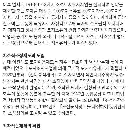
이후 일제는 1910~1918년에 조선토지조사사업을 실시하여 임야를
제외한 모든 토지를 대상으로 ①토지소유권, ②토지가격, ③토지의
지형ㆍ지모 등을 조사하고 등기제도 등을 도입하였다. 이리하여 궁방
전ㆍ역둔토 등이 국유지로 사정됨으로써 국가의 수조권적 토지지배
가 폐지되고 정치권력과 토지소유의 결합 관계가 완전 해체되었으며,
민법과 등기제도 등에 의해 배타적ㆍ절대적인 사적 토지소유가 법으
로 보장됨으로써 근대적 토지소유제도가 확립되었다.
2.소작조정제도의 도입
근대 이전에도 토지이용제도는 지주ㆍ전호제와 병작반수제 등이 지
배적이었으나 토지조사사업에 의해 근대적 토지소유제도가 확립되고
1920년부터 〈산미증식계획〉이 실시되면서 식민지지주제가 형성·
발전되는 반면 자작농 이하 소작농이 더욱 몰락하게 되었다. 이에 따
라 소작쟁의가 발생하는 한편, 소작인 단체가 결성되고 민족주의ㆍ사
회주의 운동이 농촌에 침투한 데 이어 1930년 농업공황 이후 비합법
적·혁명적 적색농민조합이 확산되자 일제는 1932년에 「조선소작조
정령」을 제정하고, 1934년에 「조선농지령」을 제정하여 행정관서
가 소작쟁의를 조정할 수 있도록 하였다.
3.자작농체제의 확립