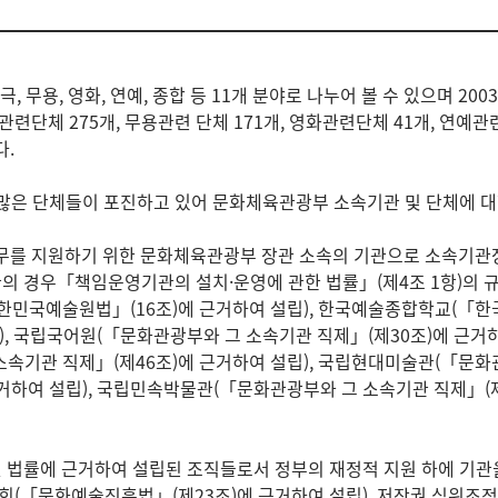
극, 무용, 영화, 연예, 종합 등 11개 분야로 나누어 볼 수 있으며 20
, 연극관련단체 275개, 무용관련 단체 171개, 영화관련단체 41개,
다.
 많은 단체들이 포진하고 있어 문화체육관광부 소속기관 및 단체에 대
를 지원하기 위한 문화체육관광부 장관 소속의 기관으로 소속기관장
관의 경우「책임운영기관의 설치·운영에 관한 법률」(제4조 1항)의
민국예술원법」(16조)에 근거하여 설립), 한국예술종합학교(「
), 국립국어원(「문화관광부와 그 소속기관 직제」(제30조)에 근
소속기관 직제」(제46조)에 근거하여 설립), 국립현대미술관(「문화
하여 설립), 국립민속박물관(「문화관광부와 그 소속기관 직제」(제6
 법률에 근거하여 설립된 조직들로서 정부의 재정적 지원 하에 기관을
(「문화예술진흥법」(제23조)에 근거하여 설립), 저작권 심위조정위