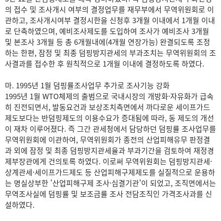
의 접수 및 조사개시 여부의 결정업무를 재무부에서 무역위원회로 이
관하고, 조사개시여부 결정시한을 신청후 3개월 이내에서 1개월 이내
로 단축하였으며, 예비조사제도를 도입하여 조사가 예비조사 3개월
및 본조사 3개월 등 총 6개월내에(4개월 연장가능) 완결되도록 조정
하는 한편, 잠정 및 최종 덤핑방지관세의 부과조치는 무역위원회의 조
사결과를 접수한 후 원칙적으로 1개월 이내에 결정하도록 하였다.
마. 1995년 1월 덤핑률조사업무 추가로 조사기능 강화
1995년 1월 WTO체제의 출범으로 국내시장의 개방화·자유화가 급속
히 진전되면서, 발동요건과 보상조치측면에서 까다로운 세이프가드
제도보다는 반덤핑제도의 이용수요가 증대됨에 따라, 동 제도의 개선
이 재차 이루어졌다. 즉 그간 관세청에서 담당하던 덤핑률 조사업무를
무역위원회에 이관하여, 무역위원회가 종전의 산업피해유무 판정결
과 외에 잠정 및 최종 덤핑방지관세율과 부과기간을 검토하여 재정경
제부장관에게 건의토록 하였다. 이로써 무역위원회는 덤핑방지관세·
상계관세·세이프가드제도 등 산업피해구제제도를 실질적으로 운용하
는 명실상부한 '산업피해구제 조사·심결기관'이 되었고, 조직면에서는
무역조사실에 덤핑률 및 보조금률 조사 전담조직인 가격조사과를 신
설하였다.