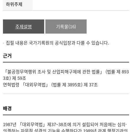
하위주제
주제설명
기록물(16)
집필 내용은 국가기록원의 공식입장과 다를 수 있습니다.
근거
「불공정무역행위 조사 및 산업피해구제에 관한 법률」 (법률 제 893
3호) 제 59조
연혁법령 「대외무역법」 (법률 제 3895호) 제 37조
배경
1987년 「대외무역법」제37~38조에 의거 설립되어 처음에는 심의·
의결하는 자문적 성격의 기능을 수행하다가 1989년 관계 행정기관의