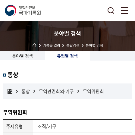
분야별 검색
기록물 열람
통합검색
분야별 검색
분야별 검색
유형별 검색
통상
통상
무역관련회의·기구
무역위원회
무역위원회
주제유형
조직/기구