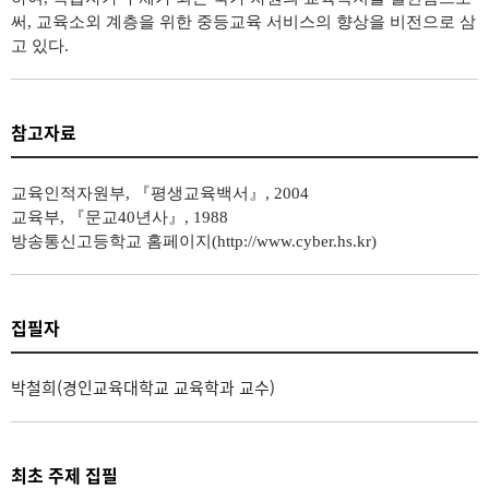
써
,
교육소외 계층을 위한 중등교육 서비스의 향상을 비전으로 삼
고 있다
.
참고자료
교육인적자원부
,
『
평생교육백서
』
, 2004
교육부
,
『
문교
40
년사
』
, 1988
방송통신고등학교 홈페이지
(http://www.cyber.hs.kr)
집필자
박철희(경인교육대학교 교육학과 교수)
최초 주제 집필