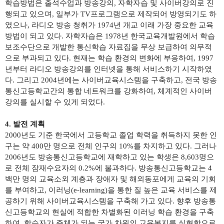
학습방법은 출석수업과 방송강의
,
자학자습 및 사이버강의로 진
행되고 있으며
,
일부가
TV
프로그램으로 제작되어 방영되기도 하
였으나
,
라디오 방송 청취가
1974
년 개교 이래 가장 중요한 교육
방법이 되고 있다
.
자학자습은
1978
년 한국교육개발원에서 학습
보조수단으로 개발한 통신학습 자료집을 무상 보급하여 의무적
으로 부과되고 있다
.
현재는 학습 환경의 변화에 부응하여
, 1997
년부터 라디오 방송강의를 인터넷을 통해 서비스하기 시작하였
다
.
그리고
2004
년에는 사이버교육시스템을 구축하고
,
전국 방송
통신고등학교간의 통합 네트워크를 강화하여
,
체계적인 사이버
강의를 실시할 수 있게 되었다
.
4.
발전 계획
2000
년도 기준 한국에서 고등학교 졸업 학력을 취득하지 못한 인
구는 약
400
만 명으로 전체 인구의
10%
를 차지하고 있다
.
그러나
2006
년도 방송통신고등학교에 재학하고 있는 학생은
8,603
명으
로 전체 잠재수요자의
0.2%
에 불과하다
.
방송통신고등학교는
4
백만 명의 교육소외 계층과 장애자 및 해외동포에게 교육의 기회
를 부여하고
,
이러닝
(e-learning)
을 통한 질 높은 교육 서비스를 제
공하기 위해 사이버교육시스템을 구축해 가고 있다
.
향후 방송통
신고등학교의 현실에 적합한 차별화된 이러닝 학습 환경을 구축
하여
,
학습자가 주체가 되는 국가 차원의 교육복지를 실현함으로