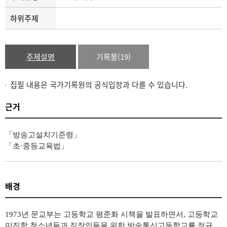
하위주제
주제설명
기록물(19)
집필 내용은 국가기록원의 공식입장과 다를 수 있습니다.
근거
「
방송고설치기준령
」
「
초
·
중등교육법
」
배경
1973
년 문교부는 고등학교 평준화 시책을 발표하면서
,
고등학교
미진학 청소년들과 직장인들을 위한 방송통신고등학교를 정규