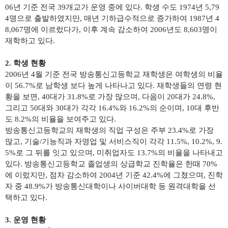
06
년 기준 전국
39
개교가 운영 중에 있다
.
학생 수도
1974
년
5,79
4
명으로 출발하였지만
,
매년 기하급수적으로 증가하여
1987
년
4
8,067
명에 이르렀다가
,
이후 계속 감소하여
2006
년도
8,603
명이
재학하고 있다
.
2.
학생 현황
2006
년
4
월 기준 전국 방송통신고등학교 재학생은 여학생의 비율
이
56.7%
로 남학생 보다 높게 나타나고 있다
.
재학생들의 연령 현
황을 보면
, 40
대가
31.8%
로 가장 많으며
,
다음이
20
대가
24.8%,
그리고
50
대와
30
대가 각각
16.4%
와
16.2%
의 순이며
, 10
대 후반
도
8.2%
의 비율을 보여주고 있다
.
방송통신고등학교의 재학생의 직업 구성은 주부
23.4%
로 가장
많고
,
기술
/
기능직과 자영업 및 서비스직이 각각
11.5%, 10.2%, 9.
5%
로 그 뒤를 잇고 있으며
,
미취업자도
13.7%
의 비율을 나타내고
있다
.
방송통신고등학교 졸업생의 상급학교 진학율은 한때
70%
에 이렀지만
,
점차 감소하여
2004
년 기준
42.4%
에 그쳤으며
,
진학
자 중
48.9%
가 방송통신대학이나 사이버대학 등 원격대학을 선
택하고 있다
.
3.
운영 현황