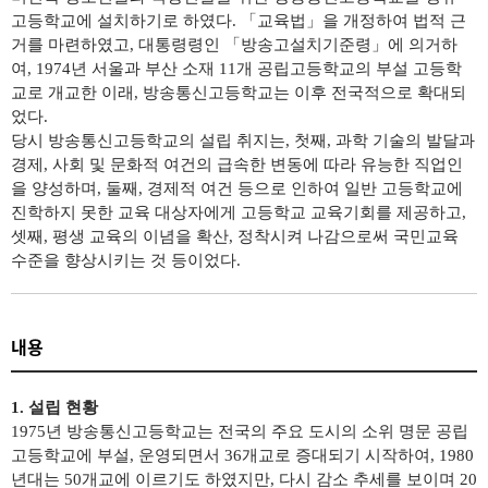
고등학교에 설치하기로 하였다
.
「
교육법
」
을 개정하여 법적 근
거를 마련하였고
,
대통령령인
「
방송고설치기준령
」
에 의거하
여
, 1974
년 서울과 부산 소재
11
개 공립고등학교의 부설 고등학
교로 개교한 이래
,
방송통신고등학교는 이후 전국적으로 확대되
었다
.
당시 방송통신고등학교의 설립 취지는
,
첫째
,
과학 기술의 발달과
경제
,
사회 및 문화적 여건의 급속한 변동에 따라 유능한 직업인
을 양성하며
,
둘째
,
경제적 여건 등으로 인하여 일반 고등학교에
진학하지 못한 교육 대상자에게 고등학교 교육기회를 제공하고
,
셋째
,
평생 교육의 이념을 확산
,
정착시켜 나감으로써 국민교육
수준을 향상시키는 것 등이었다
.
내용
1.
설립 현황
1975
년 방송통신고등학교는 전국의 주요 도시의 소위 명문 공립
고등학교에 부설
,
운영되면서
36
개교로 증대되기 시작하여
, 1980
년대는
50
개교에 이르기도 하였지만
,
다시 감소 추세를 보이며
20