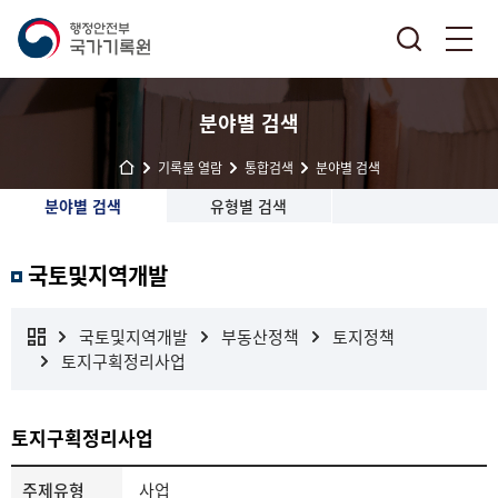
분야별 검색
기록물 열람
통합검색
분야별 검색
분야별 검색
유형별 검색
국토및지역개발
국토및지역개발
부동산정책
토지정책
토지구획정리사업
토지구획정리사업
주제유형
사업