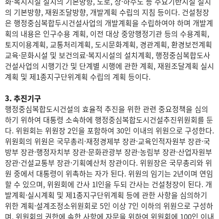
화·복지시설 설치의 기본방향, 도로, 상·하수도 등 주요기반시설 설치
의 기본방향, 재원조달방향, 개발계획 수립의 지침 등이다. 건설청장
은 행정중심복합두시건설사업의 개발계획을 수립하여야 하며 개발계
획의 내용은 인구수용 계획, 이전 대상 중앙행정기관 등의 수용계획,
토지이용계획, 교통처리계획, 도시문화계획, 경관계획, 환경보전계획
교육·문화시설 및 보건의료·복지시설의 설치계획, 행정중심복합도사
건설사업의 시행기간 및 단계별 시행에 관한 계획, 재원조달계획 실시
계획 및 제1종지구단위계획 수립의 계획 등이다.
3. 추진기구
행정중심복합도시건설의 효율적 추진을 위한 관련 중요정책을 심의
하기 위하여 대통령 소속하에 행정중심복합도시건설추진위원회를 둔
다. 위원회는 위원장 2인을 포함하여 30인 이내의 위원으로 구성한다.
위원회의 위원은 국무총리·재정경제부 장관·교육인적자원부 장관·국
방부 장관·행정자치부 장관·문화관광부 장관·농림부 장관·산업자원부
장관·건설교통부 장관·기획예산처 장관이다. 위원장은 국무총리와 위
원 중에서 대통령이 위촉하는 자가 된다. 위원의 임기는 2년이며 연임
할 수 있으며, 위원회에 간사 1l인을 두되 간사는 건설청장이 된다. 개
발계획·실시계획 및 제1종지구단위계획 등에 관한 사항을 심의하기
위한 계획·설계조정소위원회로 5인 이상 7인 이하의 위원으로 구성하
며, 위원회의 권한에 속한 사항에 자문을 위하여 위원회에 100인 이내