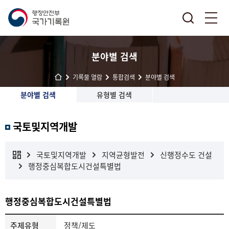
분야별 검색
기록물 열람
통합검색
분야별 검색
분야별 검색
유형별 검색
국토및지역개발
국토및지역개발
지역균형발전
신행정수도 건설
행정중심복합도시건설특별법
행정중심복합도시건설특별법
주제유형
정책/제도