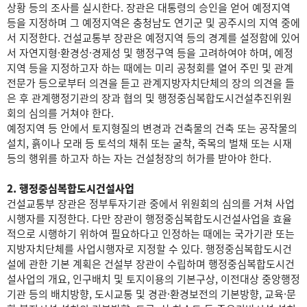
상황 등의 조사를 실시한다. 장관은 대통령의 승인을 얻어 예정지역
등을 지정하며 그 예정지역은 충청남도 연기군 및 공주시의 지역 중에
서 지정한다. 건설교통부 장관은 예정지역 등의 경계를 설정함에 있어
서 자연지형·환경성·경제성 및 행정구역 등을 고려하여야 하며, 예정
지역 등을 지정하고자 하는 때에는 미리 공청회를 열어 주민 및 관계
전문가 등으로부터 의견을 듣고 관계지방자치단체의 장의 의견을 들
은 후 관계행정기관의 장과 협의 및 행정중심복합도시건설추진위원
회의 심의를 거쳐야 한다.
예정지역 등 안에서 토지형질의 변경과 건축물의 건축 또는 공작물의
설치, 흙이나 모래 등 토석의 채취 또는 굴착, 죽목의 벌채 또는 시재
등의 행위를 하고자 하는 자는 건설청장의 허가를 받아야 한다.
2. 행정중심복합도시건설사업
건설교통부 장관은 정부투자기관 중에서 위원회의 심의를 거쳐 사업
시행자를 지정한다. 다만 장관이 행정중심복합도시건설사업을 효율
적으로 시행하기 위하여 필요하다고 인정하는 때에는 국가기관 또는
지방자치단체를 사업시행자로 지정할 수 있다. 행정중심복합도시건
설에 관한 기본 계획은 건설부 장관이 수립하며 행정중심복합도시건
설사업의 개요, 인구배치 및 토지이용의 기본구상, 이전대상 중앙행정
기관 등의 배치방향, 도시교통 및 경관·환경보전의 기본방향, 교육·문