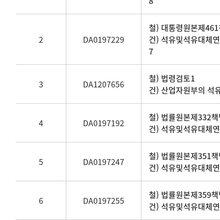
8
제목,
생산기관명,
철) 대통령원본제461
생산년도,
2
DA0197229
건) 석유및석유대체연
기록물
7
형태
정보
철) 법령검토1
제공
3
DA1207656
건) 산업자원부의 석
철) 법률원본제332책
4
DA0197192
건) 석유및석유대체연료
철) 법률원본제351책
5
DA0197247
건) 석유및석유대체연료
철) 법률원본제359책
6
DA0197255
건) 석유및석유대체연료