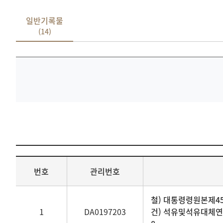
일반기록물
(14)
기록물
검색
일반기록물
번호
관리번호
목록
표로
번호,
철) 대통령령원본제45
관리번호,
1
DA0197203
건) 석유및석유대체연
기록물