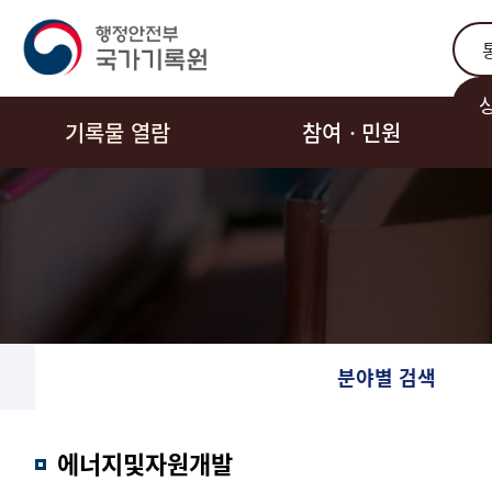
통합
기록물 열람
참여ㆍ민원
분야별 검색
에너지및자원개발