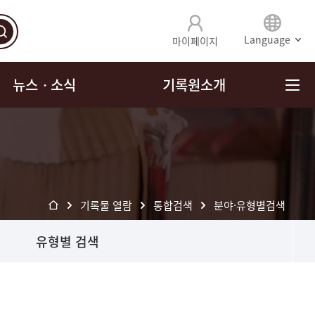
Language
마이페이지
뉴스ㆍ소식
기록원소개
기록물 열람
통합검색
분야·유형별검색
유형별 검색