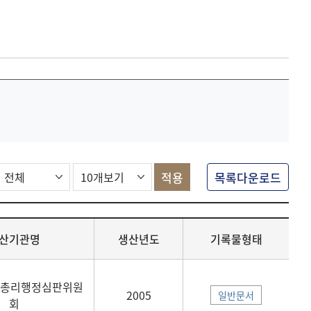
목록다운로드
산기관명
생산년도
기록물형태
무총리행정심판위원
2005
일반문서
회