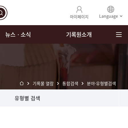
Language
마이페이지
뉴스ㆍ소식
기록원소개
기록물 열람
통합검색
분야·유형별검색
유형별 검색