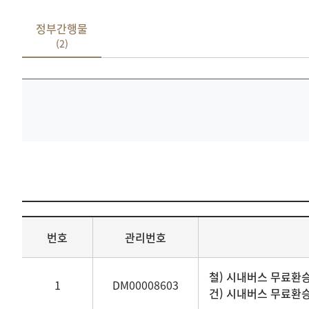
정부간행물
(2)
기록물
검색
일반기록물
번호
관리번호
목록
표로
번호,
철) 시내버스 무료환
1
DM00008603
관리번호,
건) 시내버스 무료환
기록물