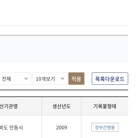
목록다운로드
산기관명
생산년도
기록물형태
북도 안동시
2009
정부간행물