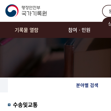
통합
기록물 열람
참여ㆍ민원
분야별 검색
수송및교통