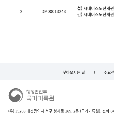
제목,
철) 시내버스노선개편
2
DM00013243
생산기관명,
건) 시내버스노선개편
생산년도,
기록물
형태
정보
제공
찾아오시는 길
주요전
(우) 35208 대전광역시 서구 청사로 189, 2동 (국가기록원), 전화 042-