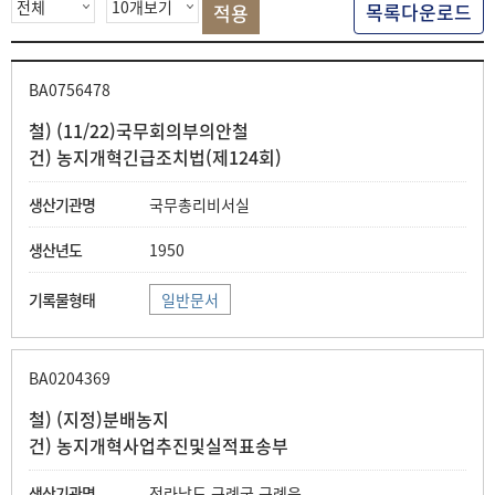
목록다운로드
BA0756478
철) (11/22)국무회의부의안철
건) 농지개혁긴급조치법(제124회)
국무총리비서실
1950
일반문서
BA0204369
철) (지정)분배농지
건) 농지개혁사업추진및실적표송부
전라남도 구례군 구례읍