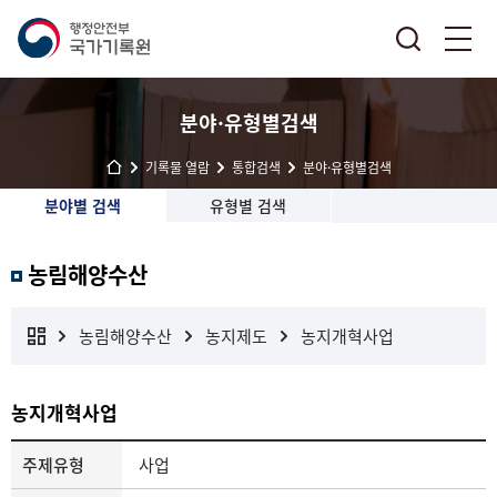
분야·유형별검색
기록물 열람
통합검색
분야·유형별검색
분야별 검색
유형별 검색
농림해양수산
농림해양수산
농지제도
농지개혁사업
농지개혁사업
주제유형
사업