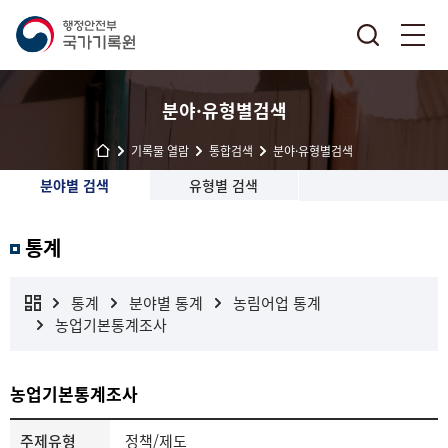
분야·유형별검색
기록물 열람
통합검색
분야·유형별검색
분야별 검색
유형별 검색
통계
통계
분야별 통계
농림어업 통계
농업기본통계조사
농업기본통계조사
주제유형
정책/제도