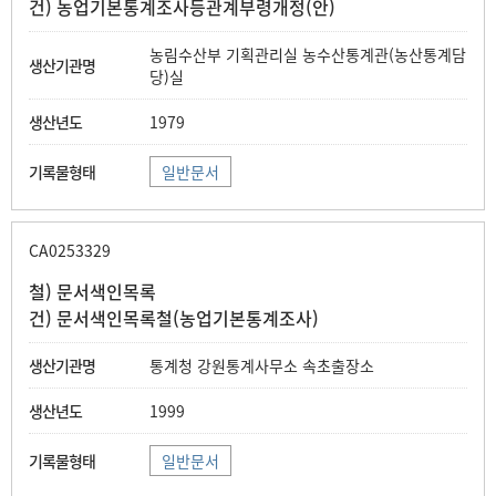
건) 농업기본통계조사등관계부령개정(안)
농림수산부 기획관리실 농수산통계관(농산통계담
당)실
1979
일반문서
CA0253329
철) 문서색인목록
건) 문서색인목록철(농업기본통계조사)
통계청 강원통계사무소 속초출장소
1999
일반문서