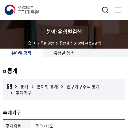
분야·유형별검색
기록물 열람
통합검색
분야·유형별검색
분야별 검색
유형별 검색
통계
통계
분야별 통계
인구가구주택 통계
추계가구
추계가구
주제유형
정책/제도