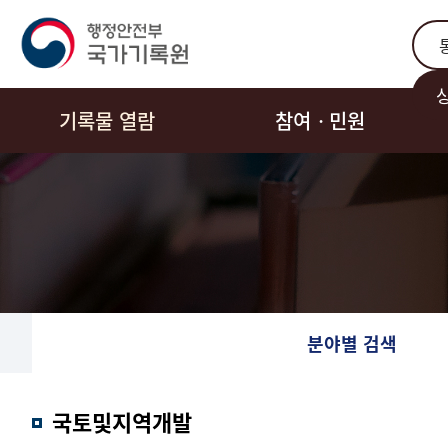
통합
기록물 열람
참여ㆍ민원
분야별 검색
국토및지역개발