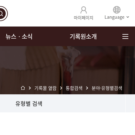
Language
마이페이지
뉴스ㆍ소식
기록원소개
기록물 열람
통합검색
분야·유형별검색
유형별 검색