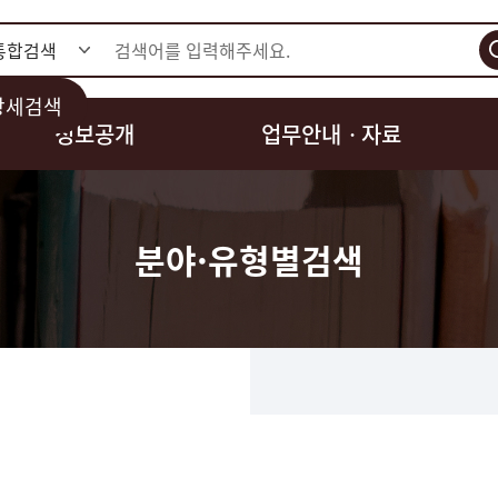
검색
상세검색
정보공개
업무안내ㆍ자료
분야·유형별검색