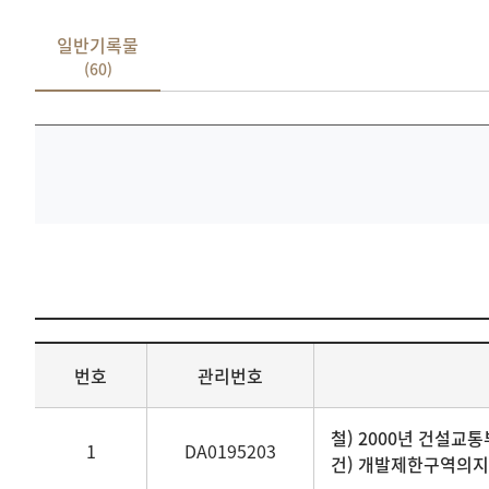
일반기록물
(60)
기록물
검색
일반기록물
번호
관리번호
목록
표로
번호,
철) 2000년 건설교통부
1
DA0195203
관리번호,
건) 개발제한구역의
기록물