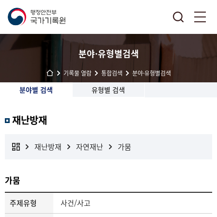
분야·유형별검색
기록물 열람
통합검색
분야·유형별검색
분야별 검색
유형별 검색
재난방재
재난방재
자연재난
가뭄
가뭄
주제유형
사건/사고