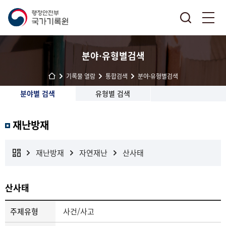
분야·유형별검색
기록물 열람
통합검색
분야·유형별검색
분야별 검색
유형별 검색
재난방재
재난방재
자연재난
산사태
산사태
주제유형
사건/사고