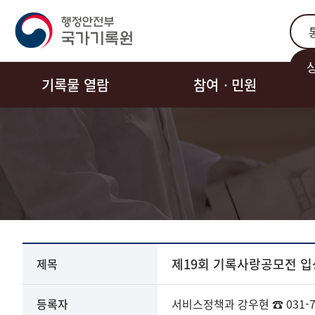
통합
기록물 열람
참여ㆍ민원
알립니다
제19회 기록사랑공모전 입
제목
상세
등록자
서비스정책과
강우현
☎ 031-7