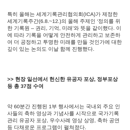
특히 올해는 세계기록관리협의회
(ICA)
가 제정한
세계기록주간
(6.8.~12.)
의 올해 주제인
‘
정의를 위
한 기록원
–
권리
,
기억
,
미래
’
와 뜻을 같이했다
.
이
에 따라 기록을 어떻게 안전하게 관리하고 보존하
여 더 공정하고 투명한 미래를 만들 것인가에 대한
깊이 있는 논의도 이날 함께 진행했다
.
>>
현장 일선에서 헌신한 유공자 포상
,
정부포상
등 총
37
점 수여
약
60
분간 진행된
1
부 행사에서는 국내외 주요 인
사들의 축하 영상과 기념사를 시작으로 국가기록
관리 유공자 포상
,
우수사례 영상 상영
,
축하 공연
등 다채로운 프로그램이 펼쳐졌다
.