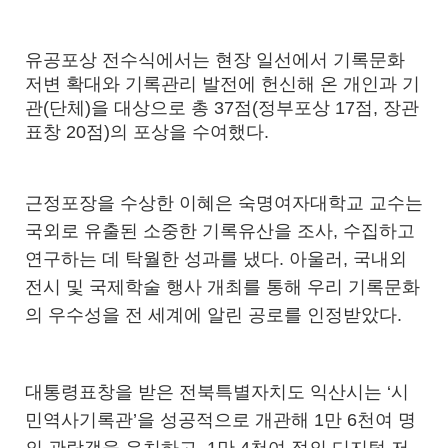
유공포상 전수식에서는 현장 일선에서 기록문화
저변 확대와 기록관리 발전에 헌신해 온 개인과 기
관
(
단체
)
을 대상으로 총
37
점
(
정부포상
17
점
,
장관
표창
20
점
)
의 포상을 수여했다
.
근정포장을 수상한 이혜은 숙명여자대학교 교수는
국외로 유출된 소중한 기록유산을 조사
,
수집하고
연구하는 데 탁월한 성과를 냈다
.
아울러
,
국내외
전시 및 국제학술 행사 개최를 통해 우리 기록문화
의 우수성을 전 세계에 알린 공로를 인정받았다
.
대통령표창을 받은 전북특별자치도 익산시는
‘
시
민역사기록관
’
을 성공적으로 개관해
1
만
6
천여 명