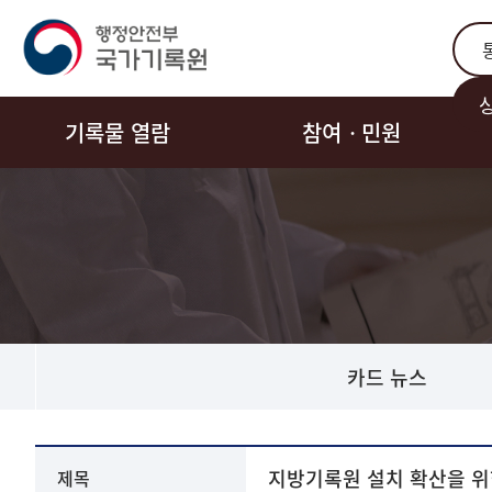
통합
기록물 열람
참여ㆍ민원
카드 뉴스
동영상
지방기록원 설치 확산을 위
제목
뉴스