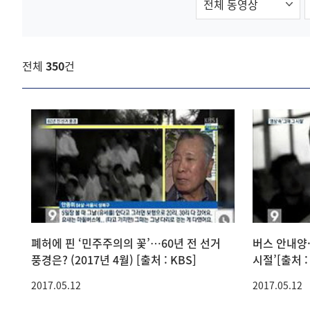
검색
전체
350
건
폐허에 핀 ‘민주주의의 꽃’…60년 전 선거
버스 안내양·
풍경은? (2017년 4월) [출처 : KBS]
시절’[출처 :
2017.05.12
2017.05.12