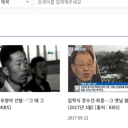
우량아 선발…‘그 때 그
입학식 콧수건·파종…그 옛날 
 KBS]
(2017년 3월) [출처 : KBS]
2017.05.12