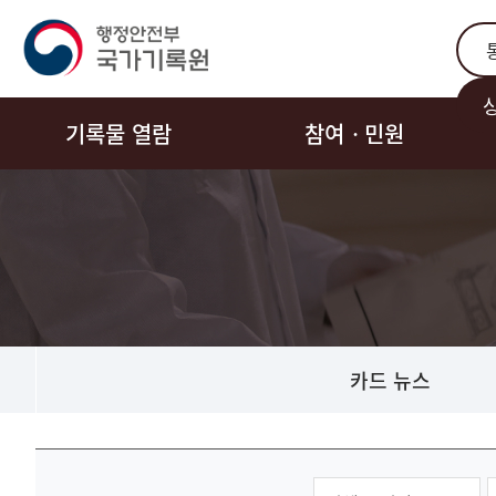
통합
기록물 열람
참여ㆍ민원
카드 뉴스
동영상뉴스
게시물