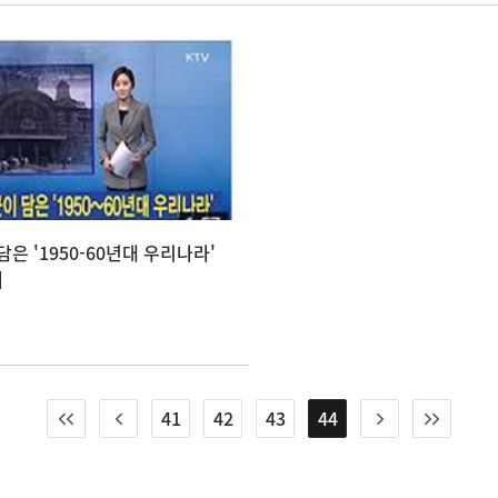
은 '1950-60년대 우리나라'
]
41
42
43
44