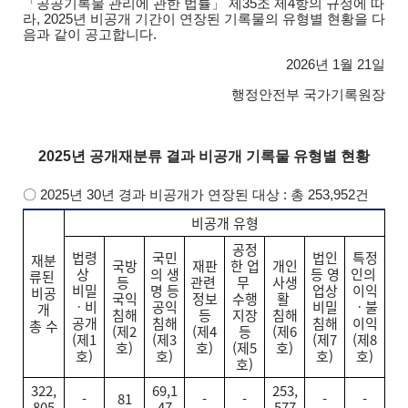
「공공기록물 관리에 관한 법률」 제35조 제4항의 규정에 따
라, 2025년 비공개 기간이 연장된 기록물의 유형별 현황을 다
음과 같이 공고합니다.
2026년 1월 21일
행정안전부 국가기록원장
2025년 공개재분류 결과 비공개 기록물 유형별 현황
〇︎ 2025년 30년 경과 비공개가 연장된 대상 : 총 253,952건
비공개 유형
공정
법령
국민
법인
특정
재분
국방
재판
한 업
개인
상
의 생
등 영
인의
류된
등
관련
무
사생
비밀
명 등
업상
이익
비공
국익
정보
수행
활
ㆍ비
공익
비밀
ㆍ불
개
침해
등
지장
침해
공개
침해
침해
이익
총 수
(제2
(제4
등
(제6
(제1
(제3
(제7
(제8
호)
호)
(제5
호)
호)
호)
호)
호)
호)
322,
69,1
253,
-
81
-
-
-
-
805
47
577