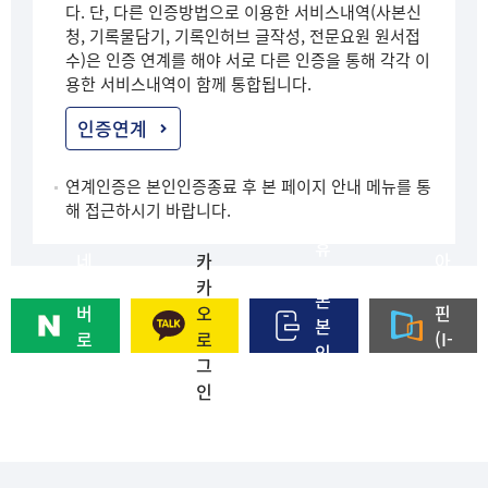
다. 단, 다른 인증방법으로 이용한 서비스내역(사본신
청, 기록물담기, 기록인허브 글작성, 전문요원 원서접
수)은 인증 연계를 해야 서로 다른 인증을 통해 각각 이
용한 서비스내역이 함께 통합됩니다.
인증연계
연계인증은 본인인증종료 후 본 페이지 안내 메뉴를 통
해 접근하시기 바랍니다.
휴
네
카
아
대
이
카
이
폰
버
오
핀
본
로
로
(I-
인
그
그
PI
인
인
인
N)
증