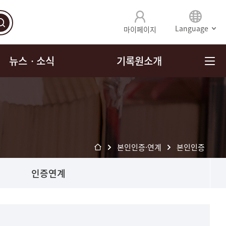
Language
마이페이지
뉴스ㆍ소식
기록원소개
본인인증·연계
본인인증
인증연계