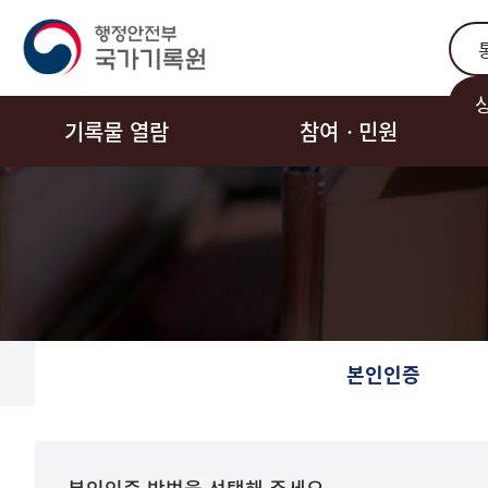
통합
기록물 열람
참여ㆍ민원
본인인증