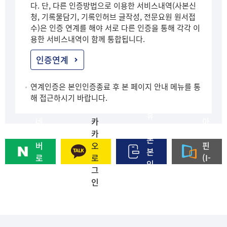
다. 단, 다른 인증방법으로 이용한 서비스내역(사본신
청, 기록물담기, 기록인허브 글작성, 전문요원 원서접
수)은 인증 연계를 해야 서로 다른 인증을 통해 각각 이
용한 서비스내역이 함께 통합됩니다.
인증연계
연계인증은 본인인증종료 후 본 페이지 안내 메뉴를 통
해 접근하시기 바랍니다.
휴
네
카
아
대
이
카
이
폰
버
오
핀
본
로
로
(I-
인
그
그
PI
인
인
인
N)
증