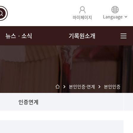
Language
마이페이지
뉴스ㆍ소식
기록원소개
본인인증·연계
본인인증
인증연계