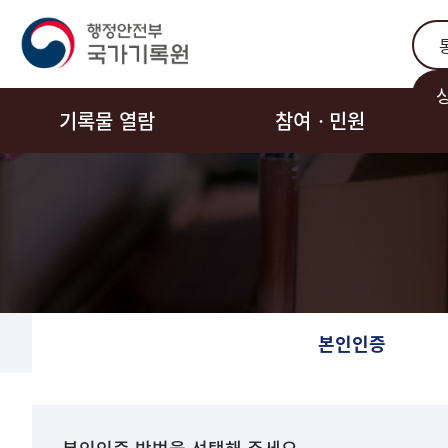
통합
기록물 열람
참여ㆍ민원
본인인증