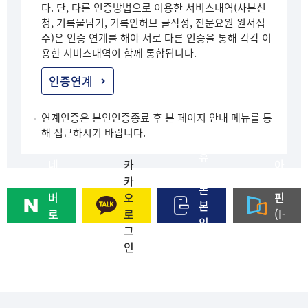
다. 단, 다른 인증방법으로 이용한 서비스내역(사본신
청, 기록물담기, 기록인허브 글작성, 전문요원 원서접
수)은 인증 연계를 해야 서로 다른 인증을 통해 각각 이
용한 서비스내역이 함께 통합됩니다.
인증연계
연계인증은 본인인증종료 후 본 페이지 안내 메뉴를 통
해 접근하시기 바랍니다.
휴
네
카
아
대
이
카
이
폰
버
오
핀
본
로
로
(I-
인
그
그
PI
인
인
인
N)
증