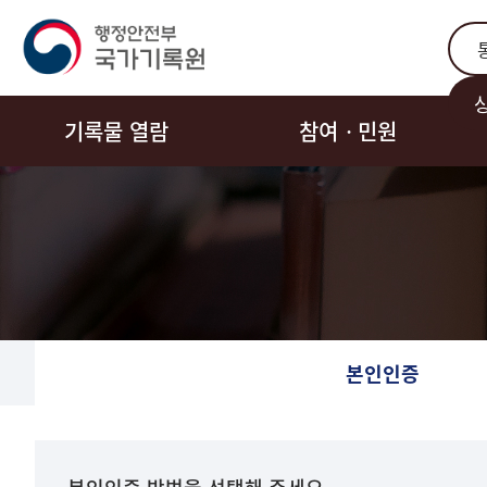
통합
기록물 열람
참여ㆍ민원
본인인증