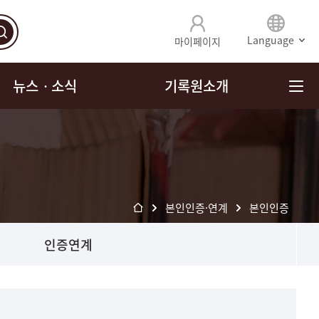
Language
마이페이지
뉴스ㆍ소식
기록원소개
본인인증·연계
본인인증
인증연계