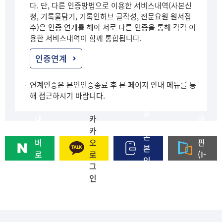
다. 단, 다른 인증방법으로 이용한 서비스내역(사본신
청, 기록물담기, 기록인허브 글작성, 전문요원 원서접
수)은 인증 연계를 해야 서로 다른 인증을 통해 각각 이
용한 서비스내역이 함께 통합됩니다.
인증연계
연계인증은 본인인증종료 후 본 페이지 안내 메뉴를 통
해 접근하시기 바랍니다.
휴
네
카
아
대
이
카
이
폰
버
오
핀
본
로
로
(I-
인
그
그
PI
인
인
인
N)
증