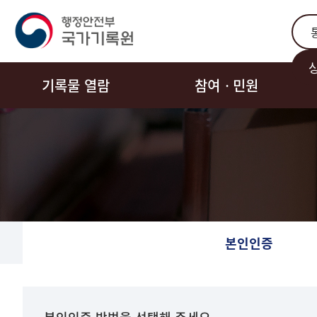
통합
기록물 열람
참여ㆍ민원
본인인증