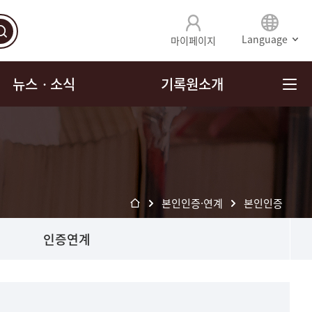
Language
마이페이지
뉴스ㆍ소식
기록원소개
본인인증·연계
본인인증
인증연계