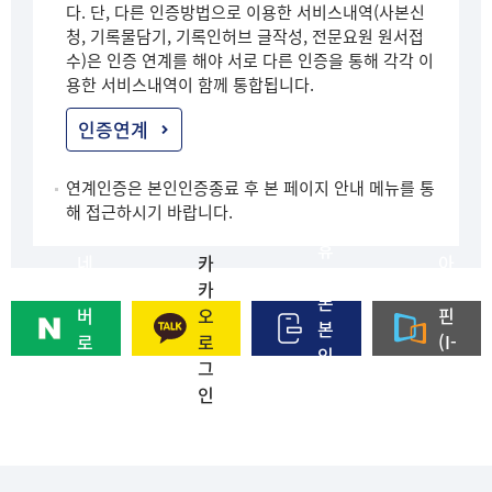
다. 단, 다른 인증방법으로 이용한 서비스내역(사본신
청, 기록물담기, 기록인허브 글작성, 전문요원 원서접
수)은 인증 연계를 해야 서로 다른 인증을 통해 각각 이
용한 서비스내역이 함께 통합됩니다.
인증연계
연계인증은 본인인증종료 후 본 페이지 안내 메뉴를 통
해 접근하시기 바랍니다.
휴
네
카
아
대
이
카
이
폰
버
오
핀
본
로
로
(I-
인
그
그
PI
인
인
인
N)
증