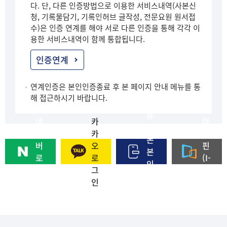
다. 단, 다른 인증방법으로 이용한 서비스내역(사본신
청, 기록물담기, 기록인허브 글작성, 전문요원 원서접
수)은 인증 연계를 해야 서로 다른 인증을 통해 각각 이
용한 서비스내역이 함께 통합됩니다.
인증연계
연계인증은 본인인증종료 후 본 페이지 안내 메뉴를 통
해 접근하시기 바랍니다.
휴
네
카
아
대
이
카
이
폰
버
오
핀
본
로
로
(I-
인
그
그
PI
인
인
인
N)
증