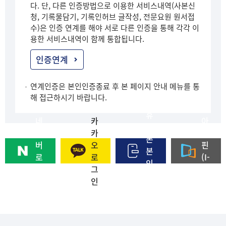
다. 단, 다른 인증방법으로 이용한 서비스내역(사본신
청, 기록물담기, 기록인허브 글작성, 전문요원 원서접
수)은 인증 연계를 해야 서로 다른 인증을 통해 각각 이
용한 서비스내역이 함께 통합됩니다.
인증연계
연계인증은 본인인증종료 후 본 페이지 안내 메뉴를 통
해 접근하시기 바랍니다.
휴
네
카
아
대
이
카
이
폰
버
오
핀
본
로
로
(I-
인
그
그
PI
인
인
인
N)
증