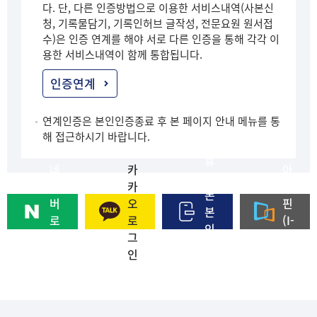
다. 단, 다른 인증방법으로 이용한 서비스내역(사본신
청, 기록물담기, 기록인허브 글작성, 전문요원 원서접
수)은 인증 연계를 해야 서로 다른 인증을 통해 각각 이
용한 서비스내역이 함께 통합됩니다.
인증연계
연계인증은 본인인증종료 후 본 페이지 안내 메뉴를 통
해 접근하시기 바랍니다.
휴
네
카
아
대
이
카
이
폰
버
오
핀
본
로
로
(I-
인
그
그
PI
인
인
인
N)
증