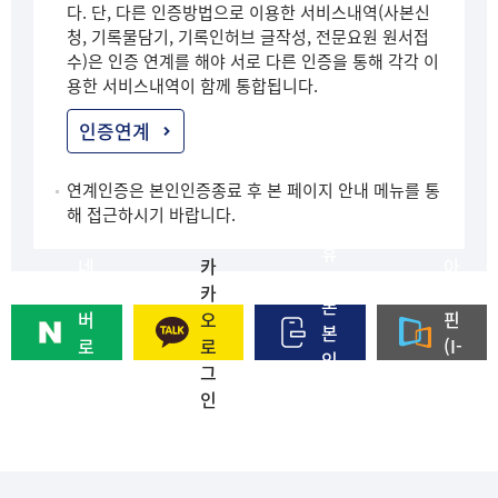
다. 단, 다른 인증방법으로 이용한 서비스내역(사본신
청, 기록물담기, 기록인허브 글작성, 전문요원 원서접
수)은 인증 연계를 해야 서로 다른 인증을 통해 각각 이
용한 서비스내역이 함께 통합됩니다.
인증연계
연계인증은 본인인증종료 후 본 페이지 안내 메뉴를 통
해 접근하시기 바랍니다.
휴
네
카
아
대
이
카
이
폰
버
오
핀
본
로
로
(I-
인
그
그
PI
인
인
인
N)
증