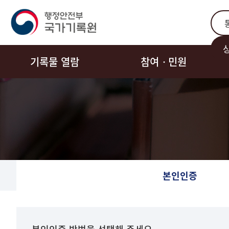
통합
기록물 열람
참여ㆍ민원
본인인증