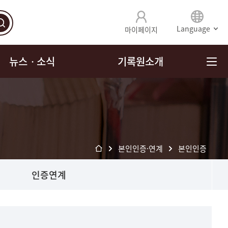
Language
마이페이지
뉴스ㆍ소식
기록원소개
본인인증·연계
본인인증
인증연계