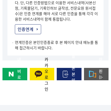
다. 단, 다른 인증방법으로 이용한 서비스내역(사본신
청, 기록물담기, 기록인허브 글작성, 전문요원 원서접
수)은 인증 연계를 해야 서로 다른 인증을 통해 각각 이
용한 서비스내역이 함께 통합됩니다.
인증연계
연계인증은 본인인증종료 후 본 페이지 안내 메뉴를 통
해 접근하시기 바랍니다.
휴
네
카
아
대
이
카
이
폰
버
오
핀
본
로
로
(I-
인
그
그
PI
인
인
인
N)
증