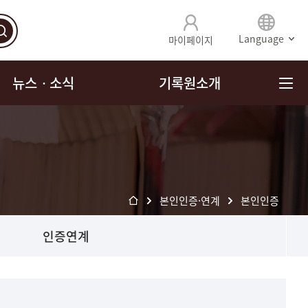
Language
마이페이지
뉴스ㆍ소식
기록원소개
본인인증·연계
본인인증
인증연계