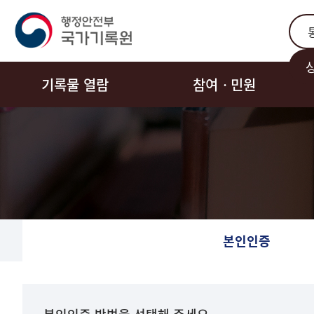
통합
기록물 열람
참여ㆍ민원
본인인증