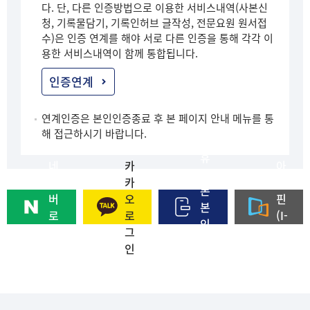
다. 단, 다른 인증방법으로 이용한 서비스내역(사본신
청, 기록물담기, 기록인허브 글작성, 전문요원 원서접
수)은 인증 연계를 해야 서로 다른 인증을 통해 각각 이
용한 서비스내역이 함께 통합됩니다.
인증연계
연계인증은 본인인증종료 후 본 페이지 안내 메뉴를 통
해 접근하시기 바랍니다.
휴
네
카
아
대
이
카
이
폰
버
오
핀
본
로
로
(I-
인
그
그
PI
인
인
인
N)
증