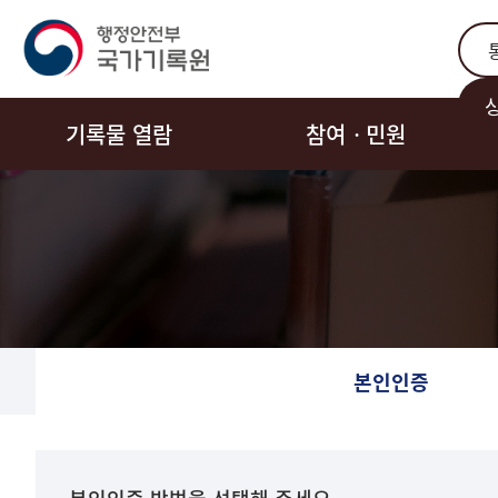
통합
기록물 열람
참여ㆍ민원
본인인증