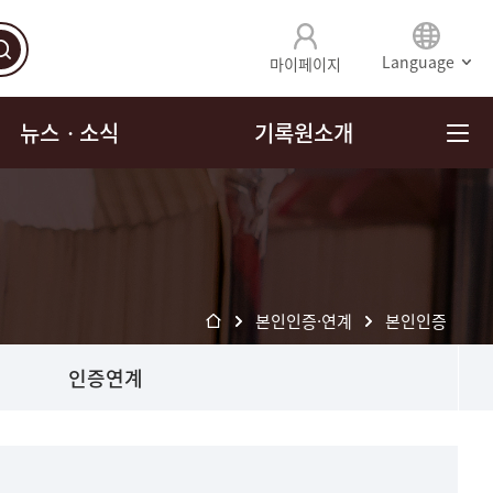
Language
마이페이지
뉴스ㆍ소식
기록원소개
본인인증·연계
본인인증
인증연계