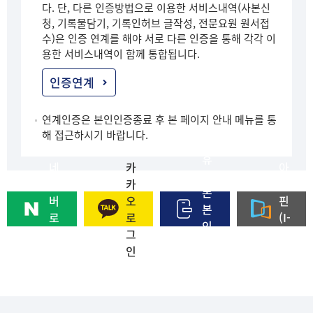
다. 단, 다른 인증방법으로 이용한 서비스내역(사본신
청, 기록물담기, 기록인허브 글작성, 전문요원 원서접
수)은 인증 연계를 해야 서로 다른 인증을 통해 각각 이
용한 서비스내역이 함께 통합됩니다.
인증연계
연계인증은 본인인증종료 후 본 페이지 안내 메뉴를 통
해 접근하시기 바랍니다.
휴
네
카
아
대
이
카
이
폰
버
오
핀
본
로
로
(I-
인
그
그
PI
인
인
인
N)
증